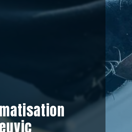
imatisation
euvic