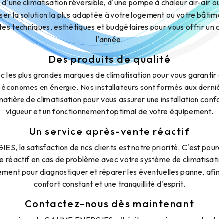
on d'une climatisation réversible, d'une pompe à chaleur air-air 
er la solution la plus adaptée à votre logement ou votre bâtime
es techniques, esthétiques et budgétaires pour vous offrir un 
l'année.
Des produits de qualité
c les plus grandes marques de climatisation pour vous garantir 
économes en énergie. Nos installateurs sont formés aux derni
atière de climatisation pour vous assurer une installation co
vigueur et un fonctionnement optimal de votre équipement.
Un service après-vente réactif
 la satisfaction de nos clients est notre priorité. C'est pour
e réactif en cas de problème avec votre système de climatisati
ement pour diagnostiquer et réparer les éventuelles panne, afin
confort constant et une tranquillité d'esprit.
Contactez-nous dès maintenant