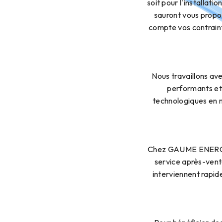
soit pour l'installati
sauront vous propos
compte vos contraint
Nous travaillons ave
performants et 
technologiques en m
Chez GAUME ENERGIES,
service après-vent
interviennent rapid