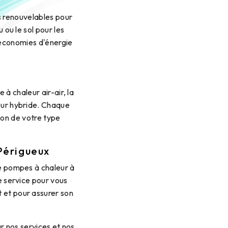
s renouvelables pour
 ou le sol pour les
s économies d'énergie
 à chaleur air-air, la
eur hybride. Chaque
ion de votre type
Périgueux
e pompes à chaleur à
e service pour vous
 et pour assurer son
r nos services et nos