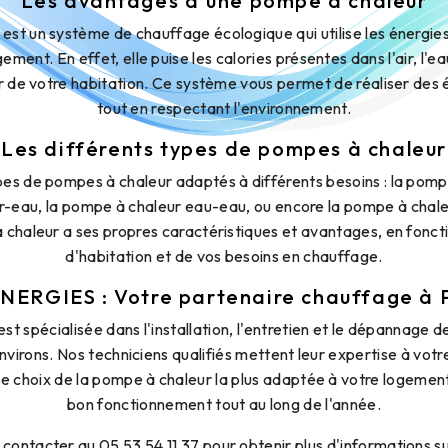
Les avantages d'une pompe à chaleur
est un système de chauffage écologique qui utilise les énergie
ement. En effet, elle puise les calories présentes dans l'air, l'eau
eur de votre habitation. Ce système vous permet de réaliser de
tout en respectant l'environnement.
Les différents types de pompes à chaleur
ypes de pompes à chaleur adaptés à différents besoins : la pompe
r-eau, la pompe à chaleur eau-eau, ou encore la pompe à chal
chaleur a ses propres caractéristiques et avantages, en fonct
d'habitation et de vos besoins en chauffage.
ERGIES : Votre partenaire chauffage à 
spécialisée dans l'installation, l'entretien et le dépannage d
nvirons. Nos techniciens qualifiés mettent leur expertise à votr
 choix de la pompe à chaleur la plus adaptée à votre logement
bon fonctionnement tout au long de l'année.
 contacter au 05 53 54 11 37 pour obtenir plus d'informations su