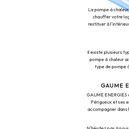
La pompe à chaleur 
chauffer votre log
restituer à l'intéri
Il existe plusieurs t
pompe à chaleur ai
type de pompe à 
GAUME EN
GAUME ENERGIES est 
Périgueux et ses e
accompagner dans le
N'hésitez pas à nous