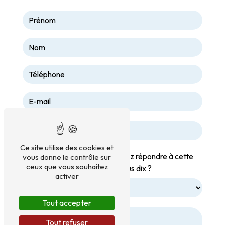
Ce site utilise des cookies et
Vous n'êtes pas un robot, veuillez répondre à cette
vous donne le contrôle sur
ceux que vous souhaitez
question : combien font zéro plus dix ?
activer
Tout accepter
Tout refuser